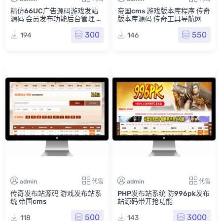
精仿66UC广告源码游戏发站
帝国cms 游戏版本库程序 传奇
源码 会员发布功能后台管理 传
版本库源码 传奇工具导航网
奇SF网游戏发布系统游戏网
300
550
194
146
admin
代售
admin
代售
传奇发布站源码 游戏发布站系
PHP发布站系统 防996pk发布
统 帝国cms
站源码带开抢功能
500
3000
118
143