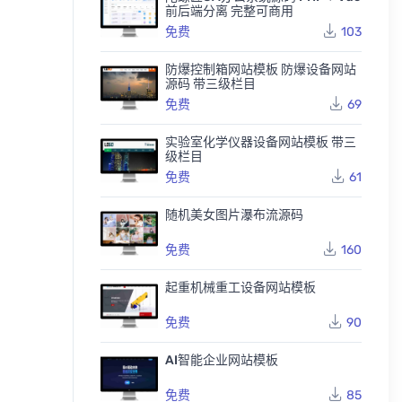
前后端分离 完整可商用
免费
103
防爆控制箱网站模板 防爆设备网站
源码 带三级栏目
免费
69
实验室化学仪器设备网站模板 带三
级栏目
免费
61
随机美女图片瀑布流源码
免费
160
起重机械重工设备网站模板
免费
90
游戏版本库源码DZ程序
传奇版本库模板，游戏版本
AI智能企业网站模板
库程序
80
215
30
210
免费
85