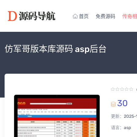
首页
免费源码
传奇相
仿军哥版本库源码 asp后台
30
更新：
2025-
语言：
asp