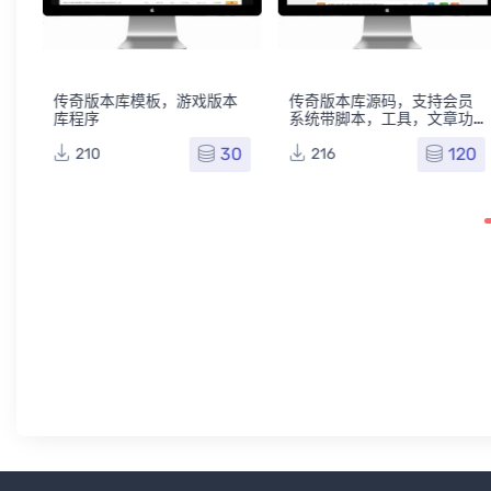
传奇版本库模板，游戏版本
传奇版本库源码，支持会员
库程序
系统带脚本，工具，文章功
能
0
30
120
210
216