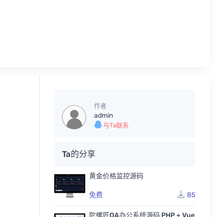
作者
admin
与Ta联系
Ta的分享
黄金价格监控源码
免费
85
陀螺匠OA办公系统源码 PHP + Vue